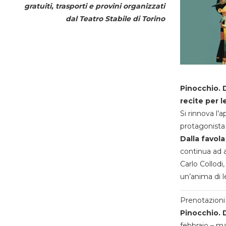
gratuiti, trasporti e provini organizzati
dal
Teatro Stabile di Torino
Pinocchio. D
recite per l
Si rinnova l’
protagonista 
Dalla favola
continua ad a
Carlo Collodi,
un’anima di l
Prenotazioni 
Pinocchio. D
febbraio – m