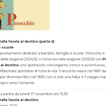
alla favola al destino (parte II)
e scuole
appuntamento dedicato a bambini, famiglie e scuole. Pinocchio è 
della stagione 2024/25, e torna ora nella stagione 2025/26 con
P
 al destino:
uno spettacolo coinvolgente, ironico e avventuroso
ffascinare spettatori di tutte le età. Il racconto nasce nel 1881 da
 per diventare libro nel 1883. non è solo una fiaba: è il viaggio inq
egno verso l’umanità.
a partire da lunedi 17 novembre ore 15.30
alla favola al destino
aggio 2026