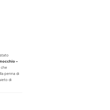
stato
inocchio –
, che
lla penna di
uieto di