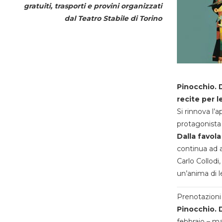
gratuiti, trasporti e provini organizzati
dal
Teatro Stabile di Torino
Pinocchio. D
recite per l
Si rinnova l’
protagonista 
Dalla favola
continua ad a
Carlo Collodi,
un’anima di l
Prenotazioni 
Pinocchio. D
febbraio – m