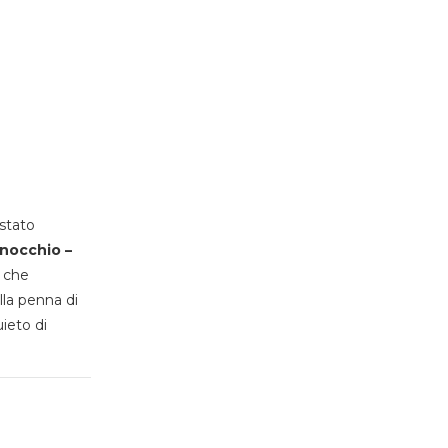
stato
inocchio –
, che
lla penna di
uieto di