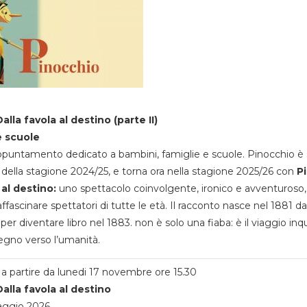
alla favola al destino (parte II)
e scuole
appuntamento dedicato a bambini, famiglie e scuole. Pinocchio è 
della stagione 2024/25, e torna ora nella stagione 2025/26 con
P
 al destino:
uno spettacolo coinvolgente, ironico e avventuroso
ffascinare spettatori di tutte le età. Il racconto nasce nel 1881 da
 per diventare libro nel 1883. non è solo una fiaba: è il viaggio inq
egno verso l’umanità.
a partire da lunedi 17 novembre ore 15.30
alla favola al destino
aggio 2026