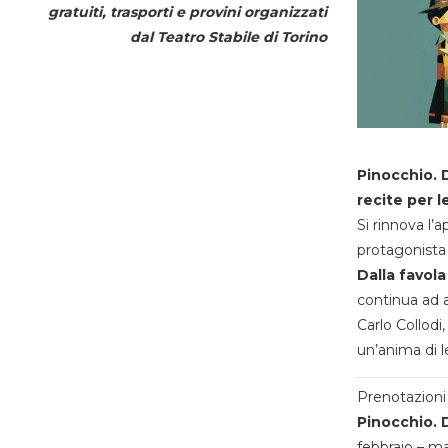
gratuiti, trasporti e provini organizzati
dal
Teatro Stabile di Torino
Pinocchio. D
recite per l
Si rinnova l’
protagonista 
Dalla favola
continua ad a
Carlo Collodi,
un’anima di l
Prenotazioni 
Pinocchio. D
febbraio – m