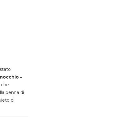
stato
inocchio –
, che
lla penna di
uieto di