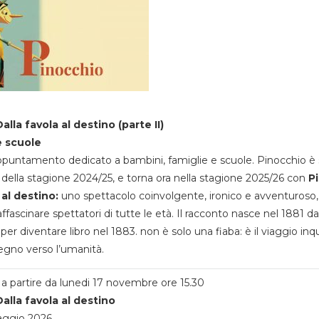
alla favola al destino (parte II)
e scuole
appuntamento dedicato a bambini, famiglie e scuole. Pinocchio è 
della stagione 2024/25, e torna ora nella stagione 2025/26 con
P
 al destino:
uno spettacolo coinvolgente, ironico e avventuroso
ffascinare spettatori di tutte le età. Il racconto nasce nel 1881 da
 per diventare libro nel 1883. non è solo una fiaba: è il viaggio inq
egno verso l’umanità.
a partire da lunedi 17 novembre ore 15.30
alla favola al destino
aggio 2026