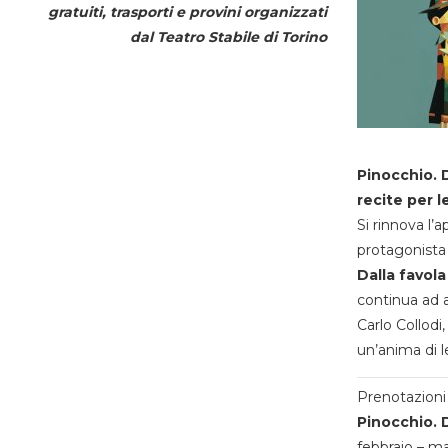
gratuiti, trasporti e provini organizzati
dal
Teatro Stabile di Torino
Pinocchio. D
recite per l
Si rinnova l’
protagonista 
Dalla favola
continua ad a
Carlo Collodi,
un’anima di l
Prenotazioni 
Pinocchio. D
febbraio – m