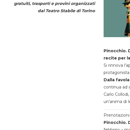
gratuiti, trasporti e provini organizzati
dal
Teatro Stabile di Torino
Pinocchio. D
recite per l
Si rinnova l’
protagonista 
Dalla favola
continua ad a
Carlo Collodi,
un’anima di l
Prenotazioni 
Pinocchio. D
febbraio – m