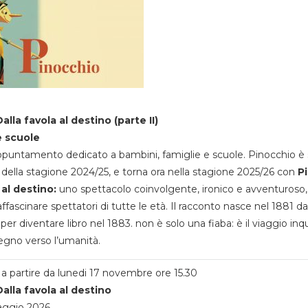
alla favola al destino (parte II)
e scuole
appuntamento dedicato a bambini, famiglie e scuole. Pinocchio è 
della stagione 2024/25, e torna ora nella stagione 2025/26 con
P
 al destino:
uno spettacolo coinvolgente, ironico e avventuroso
ffascinare spettatori di tutte le età. Il racconto nasce nel 1881 da
 per diventare libro nel 1883. non è solo una fiaba: è il viaggio inq
egno verso l’umanità.
a partire da lunedi 17 novembre ore 15.30
alla favola al destino
aggio 2026