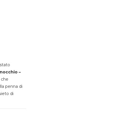
stato
inocchio –
, che
lla penna di
uieto di