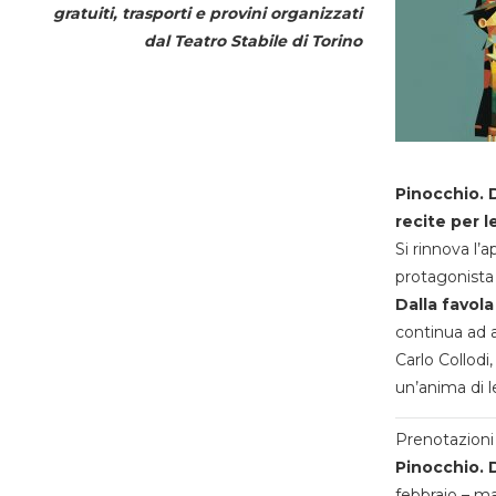
gratuiti, trasporti e provini organizzati
dal
Teatro Stabile di Torino
Pinocchio. D
recite per l
Si rinnova l’
protagonista 
Dalla favola
continua ad a
Carlo Collodi,
un’anima di l
Prenotazioni 
Pinocchio. D
febbraio – m