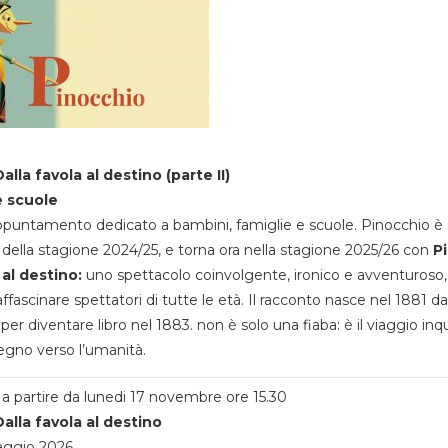
alla favola al destino (parte II)
e scuole
appuntamento dedicato a bambini, famiglie e scuole. Pinocchio è 
della stagione 2024/25, e torna ora nella stagione 2025/26 con
P
 al destino:
uno spettacolo coinvolgente, ironico e avventuroso
ffascinare spettatori di tutte le età. Il racconto nasce nel 1881 da
 per diventare libro nel 1883. non è solo una fiaba: è il viaggio inq
egno verso l’umanità.
a partire da lunedi 17 novembre ore 15.30
alla favola al destino
aggio 2026