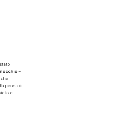
stato
inocchio –
, che
lla penna di
uieto di