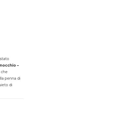
stato
inocchio –
, che
lla penna di
uieto di