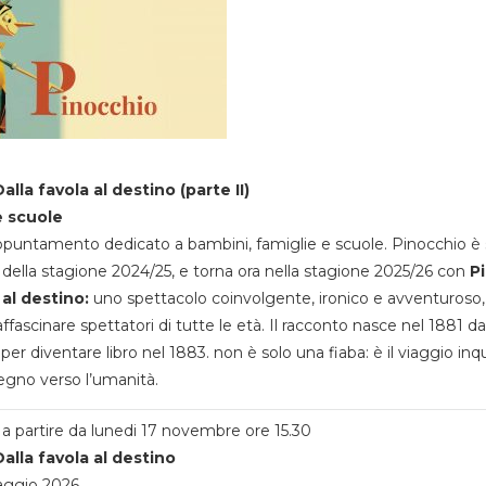
alla favola al destino (parte II)
e scuole
appuntamento dedicato a bambini, famiglie e scuole. Pinocchio è 
della stagione 2024/25, e torna ora nella stagione 2025/26 con
P
 al destino:
uno spettacolo coinvolgente, ironico e avventuroso
ffascinare spettatori di tutte le età. Il racconto nasce nel 1881 da
 per diventare libro nel 1883. non è solo una fiaba: è il viaggio inq
egno verso l’umanità.
a partire da lunedi 17 novembre ore 15.30
alla favola al destino
aggio 2026