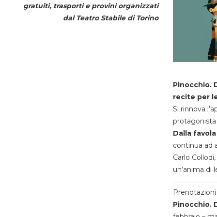
gratuiti, trasporti e provini organizzati
dal
Teatro Stabile di Torino
Pinocchio. D
recite per l
Si rinnova l’
protagonista 
Dalla favola
continua ad a
Carlo Collodi,
un’anima di l
Prenotazioni 
Pinocchio. D
febbraio – m