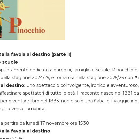
alla favola al destino (parte II)
e scuole
appuntamento dedicato a bambini, famiglie e scuole. Pinocchio è 
della stagione 2024/25, e torna ora nella stagione 2025/26 con
P
 al destino:
uno spettacolo coinvolgente, ironico e avventuroso
ffascinare spettatori di tutte le età. Il racconto nasce nel 1881 da
 per diventare libro nel 1883. non è solo una fiaba: è il viaggio inq
egno verso l’umanità.
a partire da lunedi 17 novembre ore 15.30
alla favola al destino
aggio 2026