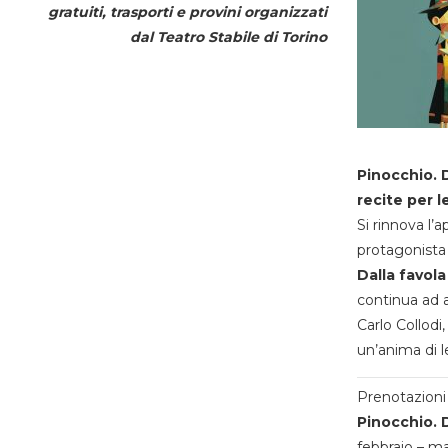
gratuiti, trasporti e provini organizzati
dal
Teatro Stabile di Torino
Pinocchio. D
recite per l
Si rinnova l’
protagonista 
Dalla favola
continua ad a
Carlo Collodi,
un’anima di l
Prenotazioni 
Pinocchio. D
febbraio – m