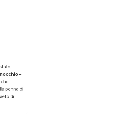
stato
inocchio –
, che
lla penna di
uieto di