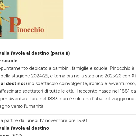
alla favola al destino (parte II)
e scuole
appuntamento dedicato a bambini, famiglie e scuole. Pinocchio è 
della stagione 2024/25, e torna ora nella stagione 2025/26 con
P
 al destino:
uno spettacolo coinvolgente, ironico e avventuroso
ffascinare spettatori di tutte le età. Il racconto nasce nel 1881 da
 per diventare libro nel 1883. non è solo una fiaba: è il viaggio inq
egno verso l’umanità.
a partire da lunedi 17 novembre ore 15.30
alla favola al destino
aggio 2026