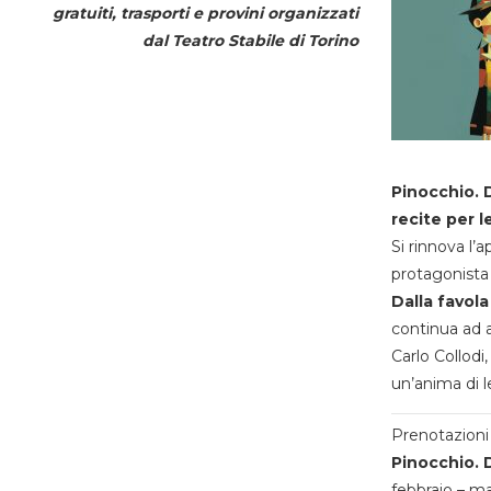
gratuiti, trasporti e provini organizzati
dal
Teatro Stabile di Torino
Pinocchio. D
recite per l
Si rinnova l’
protagonista 
Dalla favola
continua ad a
Carlo Collodi,
un’anima di l
Prenotazioni 
Pinocchio. D
febbraio – m