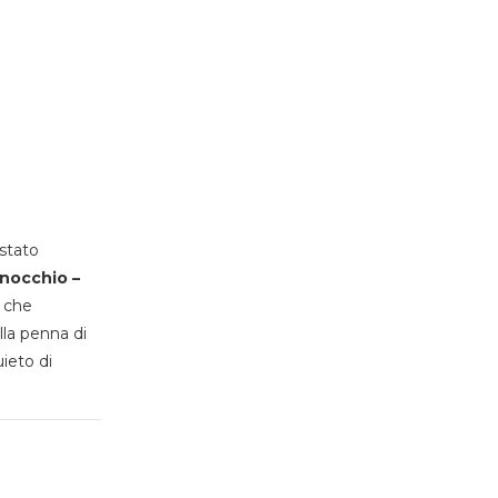
stato
inocchio –
, che
lla penna di
uieto di