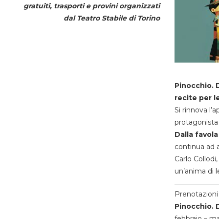
gratuiti, trasporti e provini organizzati
dal
Teatro Stabile di Torino
Pinocchio. D
recite per l
Si rinnova l’
protagonista 
Dalla favola
continua ad a
Carlo Collodi,
un’anima di l
Prenotazioni 
Pinocchio. D
febbraio – m