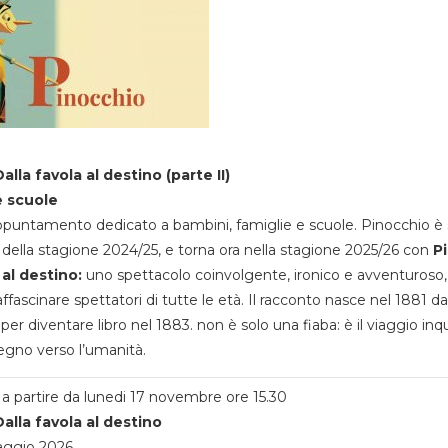
alla favola al destino (parte II)
e scuole
appuntamento dedicato a bambini, famiglie e scuole. Pinocchio è 
della stagione 2024/25, e torna ora nella stagione 2025/26 con
P
 al destino:
uno spettacolo coinvolgente, ironico e avventuroso
ffascinare spettatori di tutte le età. Il racconto nasce nel 1881 da
 per diventare libro nel 1883. non è solo una fiaba: è il viaggio inq
egno verso l’umanità.
a partire da lunedi 17 novembre ore 15.30
alla favola al destino
aggio 2026