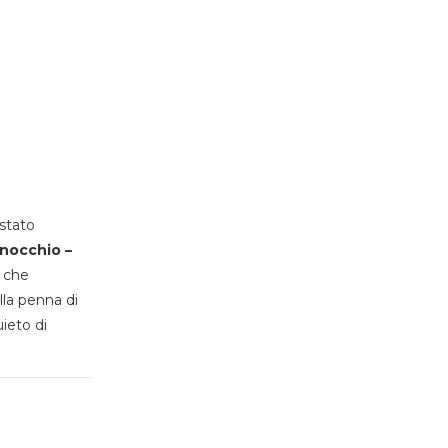
stato
inocchio –
, che
lla penna di
uieto di