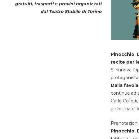
gratuiti, trasporti e provini organizzati
dal
Teatro Stabile di Torino
Pinocchio. D
recite per l
Si rinnova l’
protagonista 
Dalla favola
continua ad a
Carlo Collodi,
un’anima di l
Prenotazioni 
Pinocchio. D
febbraio – m