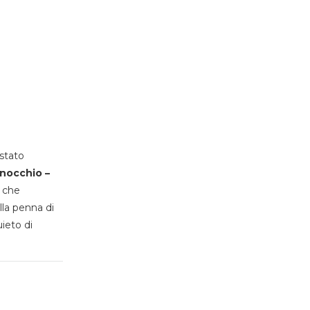
stato
inocchio –
, che
lla penna di
uieto di