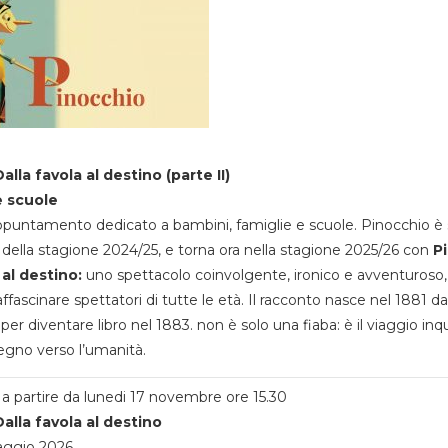
alla favola al destino (parte II)
e scuole
appuntamento dedicato a bambini, famiglie e scuole. Pinocchio è 
della stagione 2024/25, e torna ora nella stagione 2025/26 con
P
 al destino:
uno spettacolo coinvolgente, ironico e avventuroso
ffascinare spettatori di tutte le età. Il racconto nasce nel 1881 da
 per diventare libro nel 1883. non è solo una fiaba: è il viaggio inq
egno verso l’umanità.
a partire da lunedi 17 novembre ore 15.30
alla favola al destino
aggio 2026