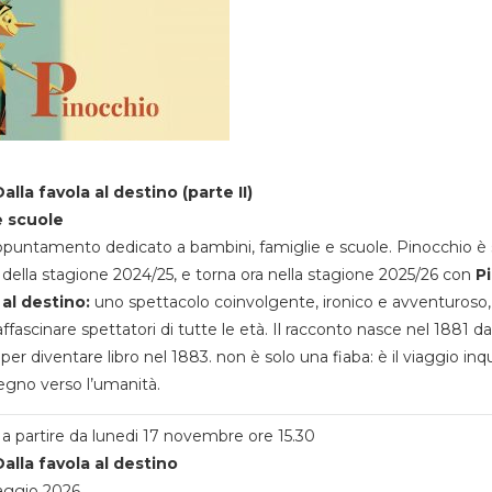
alla favola al destino (parte II)
e scuole
appuntamento dedicato a bambini, famiglie e scuole. Pinocchio è 
della stagione 2024/25, e torna ora nella stagione 2025/26 con
P
 al destino:
uno spettacolo coinvolgente, ironico e avventuroso
ffascinare spettatori di tutte le età. Il racconto nasce nel 1881 da
 per diventare libro nel 1883. non è solo una fiaba: è il viaggio inq
egno verso l’umanità.
a partire da lunedi 17 novembre ore 15.30
alla favola al destino
aggio 2026