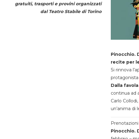
gratuiti, trasporti e provini organizzati
dal
Teatro Stabile di Torino
Pinocchio. D
recite per l
Si rinnova l’
protagonista 
Dalla favola
continua ad a
Carlo Collodi,
un’anima di l
Prenotazioni 
Pinocchio. D
febbraio – m