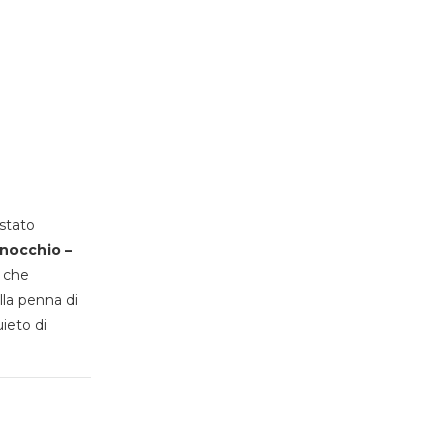
stato
inocchio –
, che
lla penna di
uieto di