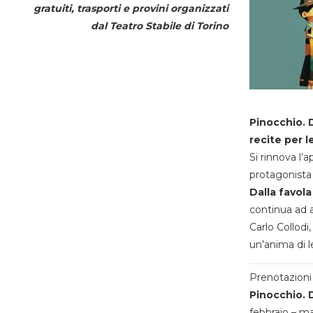
gratuiti, trasporti e provini organizzati
dal
Teatro Stabile di Torino
Pinocchio. D
recite per l
Si rinnova l’
protagonista 
Dalla favola
continua ad a
Carlo Collodi,
un’anima di l
Prenotazioni 
Pinocchio. D
febbraio – m