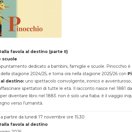
alla favola al destino (parte II)
e scuole
appuntamento dedicato a bambini, famiglie e scuole. Pinocchio è 
della stagione 2024/25, e torna ora nella stagione 2025/26 con
P
 al destino:
uno spettacolo coinvolgente, ironico e avventuroso
ffascinare spettatori di tutte le età. Il racconto nasce nel 1881 da
 per diventare libro nel 1883. non è solo una fiaba: è il viaggio inq
egno verso l’umanità.
a partire da lunedi 17 novembre ore 15.30
alla favola al destino
aggio 2026