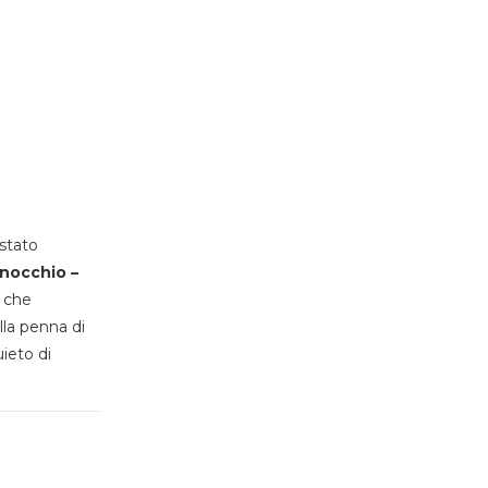
stato
inocchio –
, che
lla penna di
uieto di