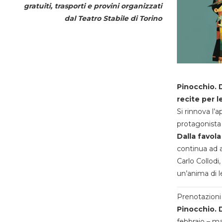
gratuiti, trasporti e provini organizzati
dal
Teatro Stabile di Torino
Pinocchio. D
recite per l
Si rinnova l’
protagonista 
Dalla favola
continua ad a
Carlo Collodi,
un’anima di l
Prenotazioni 
Pinocchio. D
febbraio – m