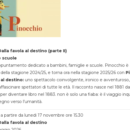
alla favola al destino (parte II)
e scuole
appuntamento dedicato a bambini, famiglie e scuole. Pinocchio è 
della stagione 2024/25, e torna ora nella stagione 2025/26 con
P
 al destino:
uno spettacolo coinvolgente, ironico e avventuroso
ffascinare spettatori di tutte le età. Il racconto nasce nel 1881 da
 per diventare libro nel 1883. non è solo una fiaba: è il viaggio inq
egno verso l’umanità.
a partire da lunedi 17 novembre ore 15.30
alla favola al destino
aggio 2026