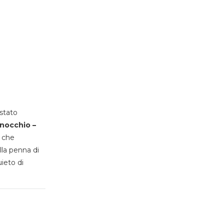
stato
inocchio –
, che
lla penna di
uieto di