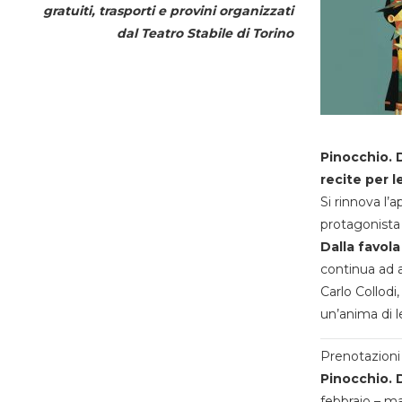
gratuiti, trasporti e provini organizzati
dal
Teatro Stabile di Torino
Pinocchio. D
recite per l
Si rinnova l’
protagonista 
Dalla favola
continua ad a
Carlo Collodi,
un’anima di l
Prenotazioni 
Pinocchio. D
febbraio – m