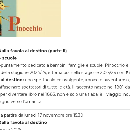
alla favola al destino (parte II)
e scuole
appuntamento dedicato a bambini, famiglie e scuole. Pinocchio è 
della stagione 2024/25, e torna ora nella stagione 2025/26 con
P
 al destino:
uno spettacolo coinvolgente, ironico e avventuroso
ffascinare spettatori di tutte le età. Il racconto nasce nel 1881 da
 per diventare libro nel 1883. non è solo una fiaba: è il viaggio inq
egno verso l’umanità.
a partire da lunedi 17 novembre ore 15.30
alla favola al destino
aggio 2026