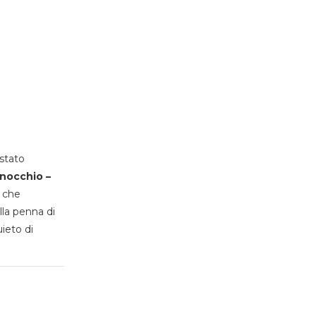
stato
inocchio –
, che
lla penna di
uieto di