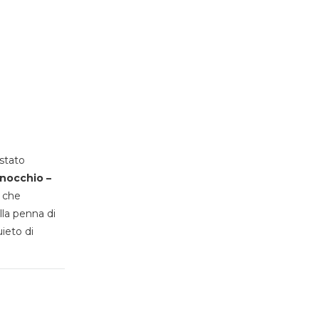
stato
inocchio –
, che
lla penna di
uieto di