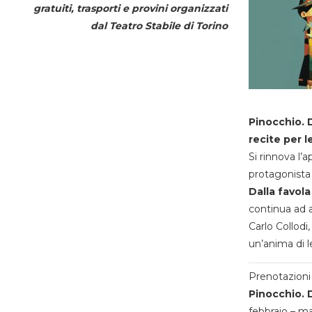
gratuiti, trasporti e provini organizzati
dal
Teatro Stabile di Torino
Pinocchio. D
recite per l
Si rinnova l’
protagonista 
Dalla favola
continua ad a
Carlo Collodi,
un’anima di l
Prenotazioni 
Pinocchio. D
febbraio – m