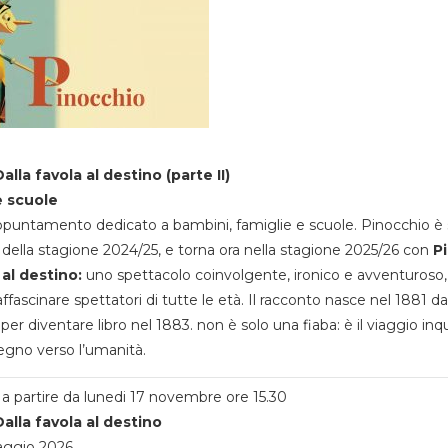
alla favola al destino (parte II)
e scuole
appuntamento dedicato a bambini, famiglie e scuole. Pinocchio è 
della stagione 2024/25, e torna ora nella stagione 2025/26 con
P
 al destino:
uno spettacolo coinvolgente, ironico e avventuroso
ffascinare spettatori di tutte le età. Il racconto nasce nel 1881 da
 per diventare libro nel 1883. non è solo una fiaba: è il viaggio inq
egno verso l’umanità.
a partire da lunedi 17 novembre ore 15.30
alla favola al destino
aggio 2026