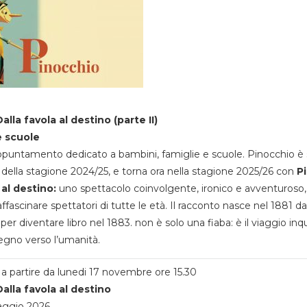
alla favola al destino (parte II)
e scuole
appuntamento dedicato a bambini, famiglie e scuole. Pinocchio è 
della stagione 2024/25, e torna ora nella stagione 2025/26 con
P
 al destino:
uno spettacolo coinvolgente, ironico e avventuroso
ffascinare spettatori di tutte le età. Il racconto nasce nel 1881 da
 per diventare libro nel 1883. non è solo una fiaba: è il viaggio inq
egno verso l’umanità.
a partire da lunedi 17 novembre ore 15.30
alla favola al destino
aggio 2026