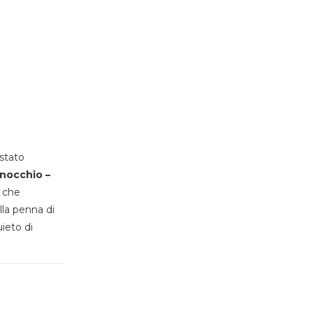
stato
inocchio –
, che
lla penna di
uieto di