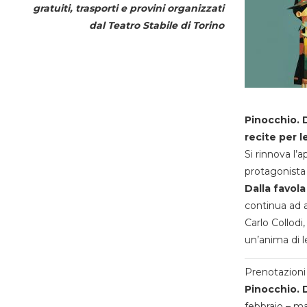
gratuiti, trasporti e provini organizzati
dal
Teatro Stabile di Torino
Pinocchio. D
recite per l
Si rinnova l’
protagonista 
Dalla favola
continua ad a
Carlo Collodi,
un’anima di l
Prenotazioni 
Pinocchio. D
febbraio – m