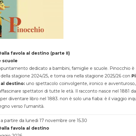
alla favola al destino (parte II)
e scuole
appuntamento dedicato a bambini, famiglie e scuole. Pinocchio è 
della stagione 2024/25, e torna ora nella stagione 2025/26 con
P
 al destino:
uno spettacolo coinvolgente, ironico e avventuroso
ffascinare spettatori di tutte le età. Il racconto nasce nel 1881 da
 per diventare libro nel 1883. non è solo una fiaba: è il viaggio inq
egno verso l’umanità.
a partire da lunedi 17 novembre ore 15.30
alla favola al destino
aggio 2026