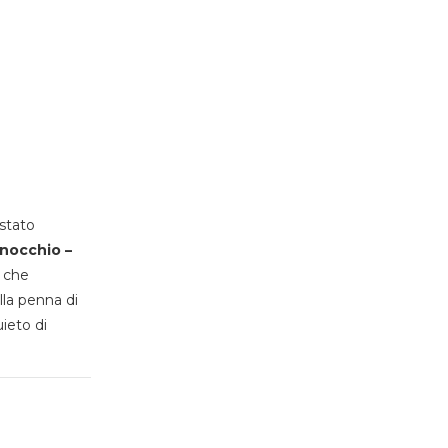
stato
inocchio –
, che
lla penna di
uieto di