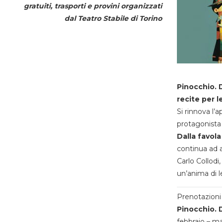
gratuiti, trasporti e provini organizzati
dal
Teatro Stabile di Torino
Pinocchio. D
recite per l
Si rinnova l’
protagonista 
Dalla favola
continua ad a
Carlo Collodi,
un’anima di l
Prenotazioni 
Pinocchio. D
febbraio – m