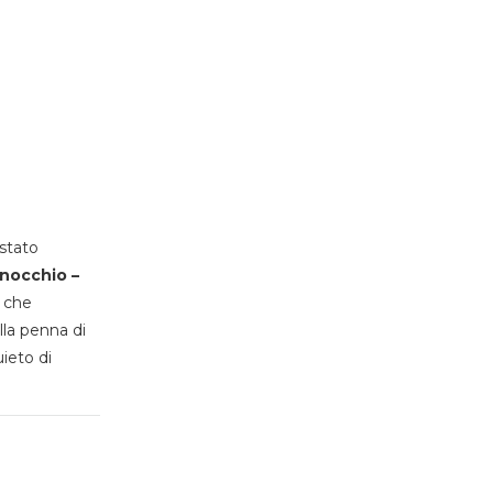
stato
inocchio –
, che
lla penna di
uieto di