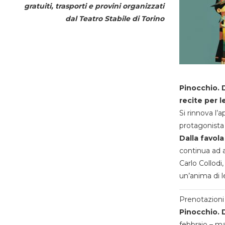
gratuiti, trasporti e provini organizzati
dal
Teatro Stabile di Torino
Pinocchio. D
recite per l
Si rinnova l’
protagonista 
Dalla favola
continua ad a
Carlo Collodi,
un’anima di l
Prenotazioni 
Pinocchio. D
febbraio – m