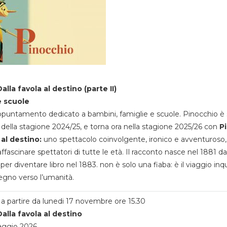
alla favola al destino (parte II)
e scuole
appuntamento dedicato a bambini, famiglie e scuole. Pinocchio è 
della stagione 2024/25, e torna ora nella stagione 2025/26 con
P
 al destino:
uno spettacolo coinvolgente, ironico e avventuroso
ffascinare spettatori di tutte le età. Il racconto nasce nel 1881 da
 per diventare libro nel 1883. non è solo una fiaba: è il viaggio inq
egno verso l’umanità.
a partire da lunedi 17 novembre ore 15.30
alla favola al destino
aggio 2026