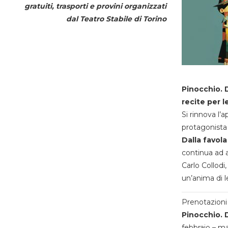
gratuiti, trasporti e provini organizzati
dal
Teatro Stabile di Torino
Pinocchio. D
recite per l
Si rinnova l’
protagonista 
Dalla favola
continua ad a
Carlo Collodi,
un’anima di l
Prenotazioni 
Pinocchio. D
febbraio – m