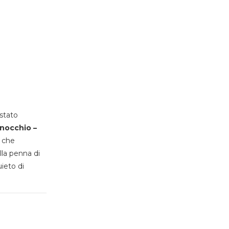
stato
inocchio –
, che
lla penna di
uieto di