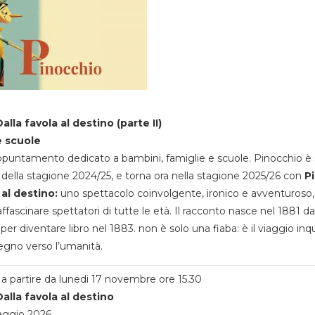
alla favola al destino (parte II)
e scuole
appuntamento dedicato a bambini, famiglie e scuole. Pinocchio è 
della stagione 2024/25, e torna ora nella stagione 2025/26 con
P
 al destino:
uno spettacolo coinvolgente, ironico e avventuroso
ffascinare spettatori di tutte le età. Il racconto nasce nel 1881 da
 per diventare libro nel 1883. non è solo una fiaba: è il viaggio inq
egno verso l’umanità.
a partire da lunedi 17 novembre ore 15.30
alla favola al destino
aggio 2026