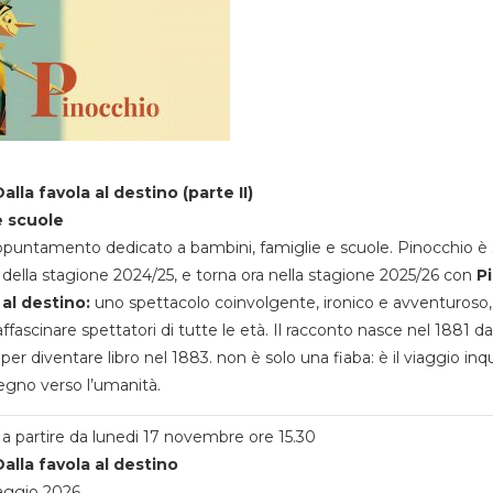
alla favola al destino (parte II)
e scuole
appuntamento dedicato a bambini, famiglie e scuole. Pinocchio è 
della stagione 2024/25, e torna ora nella stagione 2025/26 con
P
 al destino:
uno spettacolo coinvolgente, ironico e avventuroso
ffascinare spettatori di tutte le età. Il racconto nasce nel 1881 da
 per diventare libro nel 1883. non è solo una fiaba: è il viaggio inq
egno verso l’umanità.
a partire da lunedi 17 novembre ore 15.30
alla favola al destino
aggio 2026