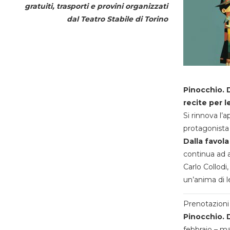
gratuiti, trasporti e provini organizzati
dal
Teatro Stabile di Torino
Pinocchio. D
recite per l
Si rinnova l’
protagonista 
Dalla favola
continua ad a
Carlo Collodi,
un’anima di l
Prenotazioni 
Pinocchio. D
febbraio – m