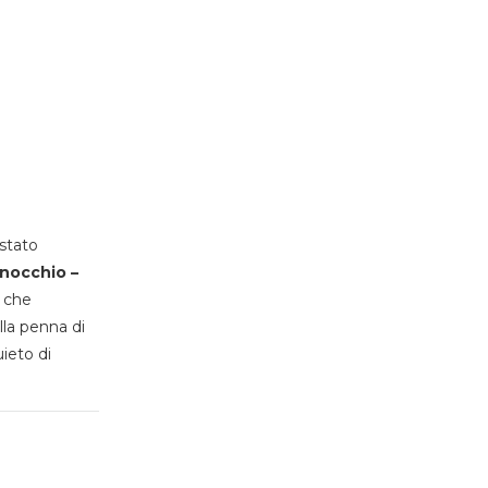
stato
inocchio –
, che
lla penna di
uieto di