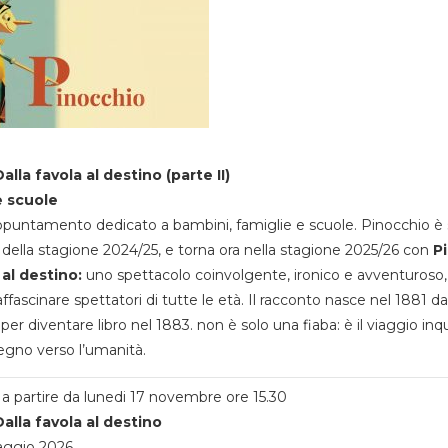
alla favola al destino (parte II)
e scuole
appuntamento dedicato a bambini, famiglie e scuole. Pinocchio è 
della stagione 2024/25, e torna ora nella stagione 2025/26 con
P
 al destino:
uno spettacolo coinvolgente, ironico e avventuroso
ffascinare spettatori di tutte le età. Il racconto nasce nel 1881 da
 per diventare libro nel 1883. non è solo una fiaba: è il viaggio inq
egno verso l’umanità.
a partire da lunedi 17 novembre ore 15.30
alla favola al destino
aggio 2026