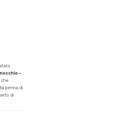
stato
inocchio –
, che
lla penna di
uieto di