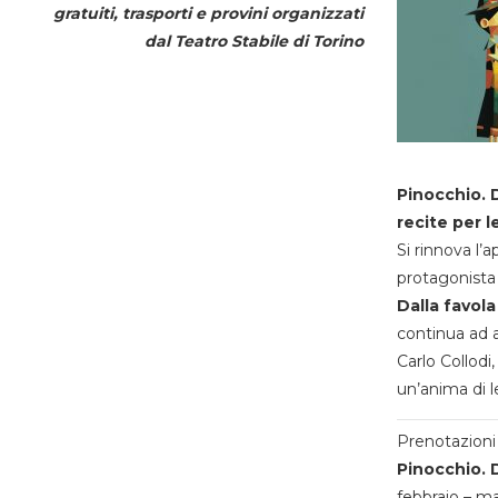
gratuiti, trasporti e provini organizzati
dal
Teatro Stabile di Torino
Pinocchio. D
recite per l
Si rinnova l’
protagonista 
Dalla favola
continua ad a
Carlo Collodi,
un’anima di l
Prenotazioni 
Pinocchio. D
febbraio – m