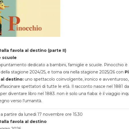
alla favola al destino (parte II)
e scuole
appuntamento dedicato a bambini, famiglie e scuole. Pinocchio è 
della stagione 2024/25, e torna ora nella stagione 2025/26 con
P
 al destino:
uno spettacolo coinvolgente, ironico e avventuroso
ffascinare spettatori di tutte le età. Il racconto nasce nel 1881 da
 per diventare libro nel 1883. non è solo una fiaba: è il viaggio inq
egno verso l’umanità.
a partire da lunedi 17 novembre ore 15.30
alla favola al destino
aggio 2026