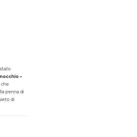
stato
inocchio –
, che
lla penna di
uieto di