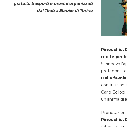
gratuiti, trasporti e provini organizzati
dal
Teatro Stabile di Torino
Pinocchio. D
recite per l
Si rinnova l’
protagonista 
Dalla favola
continua ad a
Carlo Collodi,
un’anima di l
Prenotazioni 
Pinocchio. D
febbraio – m