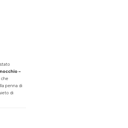
stato
inocchio –
, che
lla penna di
uieto di