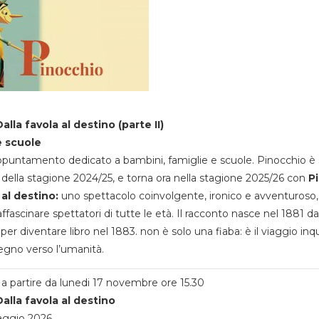
alla favola al destino (parte II)
e scuole
appuntamento dedicato a bambini, famiglie e scuole. Pinocchio è 
della stagione 2024/25, e torna ora nella stagione 2025/26 con
P
 al destino:
uno spettacolo coinvolgente, ironico e avventuroso
ffascinare spettatori di tutte le età. Il racconto nasce nel 1881 da
 per diventare libro nel 1883. non è solo una fiaba: è il viaggio inq
egno verso l’umanità.
a partire da lunedi 17 novembre ore 15.30
alla favola al destino
aggio 2026