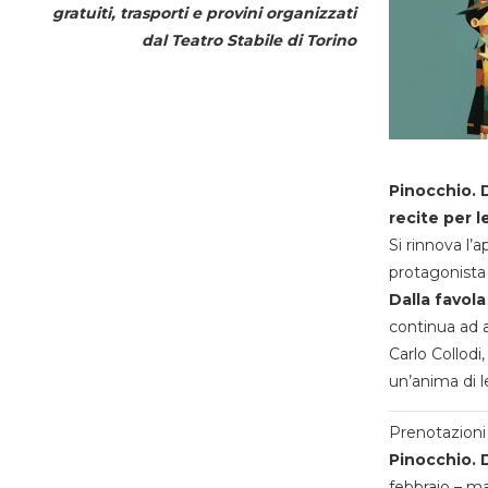
gratuiti, trasporti e provini organizzati
dal
Teatro Stabile di Torino
Pinocchio. D
recite per l
Si rinnova l’
protagonista 
Dalla favola
continua ad a
Carlo Collodi,
un’anima di l
Prenotazioni 
Pinocchio. D
febbraio – m