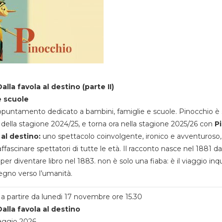
alla favola al destino (parte II)
e scuole
appuntamento dedicato a bambini, famiglie e scuole. Pinocchio è 
della stagione 2024/25, e torna ora nella stagione 2025/26 con
P
 al destino:
uno spettacolo coinvolgente, ironico e avventuroso
ffascinare spettatori di tutte le età. Il racconto nasce nel 1881 da
 per diventare libro nel 1883. non è solo una fiaba: è il viaggio inq
egno verso l’umanità.
a partire da lunedi 17 novembre ore 15.30
alla favola al destino
aggio 2026