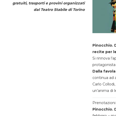
gratuiti, trasporti e provini organizzati
dal
Teatro Stabile di Torino
Pinocchio. D
recite per l
Si rinnova l’
protagonista 
Dalla favola
continua ad a
Carlo Collodi,
un’anima di l
Prenotazioni 
Pinocchio. D
febbraio – m