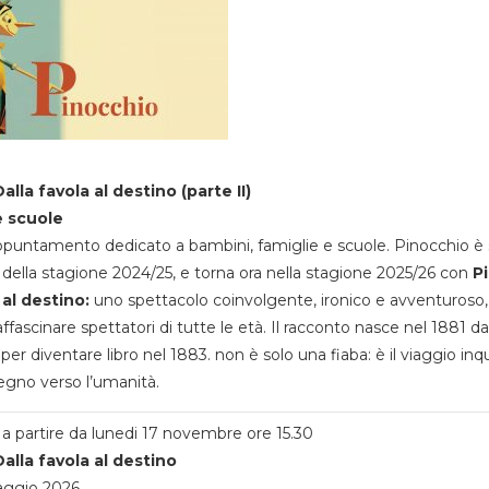
alla favola al destino (parte II)
e scuole
appuntamento dedicato a bambini, famiglie e scuole. Pinocchio è 
della stagione 2024/25, e torna ora nella stagione 2025/26 con
P
 al destino:
uno spettacolo coinvolgente, ironico e avventuroso
ffascinare spettatori di tutte le età. Il racconto nasce nel 1881 da
 per diventare libro nel 1883. non è solo una fiaba: è il viaggio inq
egno verso l’umanità.
a partire da lunedi 17 novembre ore 15.30
alla favola al destino
aggio 2026