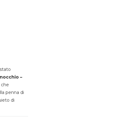
stato
inocchio –
, che
lla penna di
uieto di