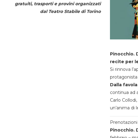
gratuiti, trasporti e provini organizzati
dal
Teatro Stabile di Torino
Pinocchio. D
recite per l
Si rinnova l’
protagonista 
Dalla favola
continua ad a
Carlo Collodi,
un’anima di l
Prenotazioni 
Pinocchio. D
febbraio – m