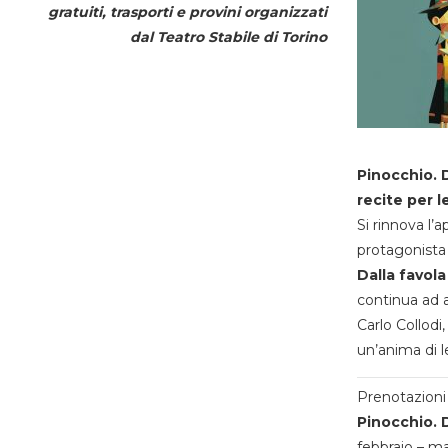
gratuiti, trasporti e provini organizzati
dal
Teatro Stabile di Torino
Pinocchio. D
recite per l
Si rinnova l’
protagonista 
Dalla favola
continua ad a
Carlo Collodi,
un’anima di l
Prenotazioni 
Pinocchio. D
febbraio – m