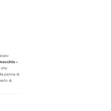
stato
inocchio –
, che
lla penna di
uieto di