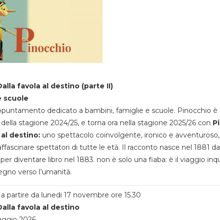
alla favola al destino (parte II)
e scuole
appuntamento dedicato a bambini, famiglie e scuole. Pinocchio è 
della stagione 2024/25, e torna ora nella stagione 2025/26 con
P
 al destino:
uno spettacolo coinvolgente, ironico e avventuroso
ffascinare spettatori di tutte le età. Il racconto nasce nel 1881 da
 per diventare libro nel 1883. non è solo una fiaba: è il viaggio inq
egno verso l’umanità.
a partire da lunedi 17 novembre ore 15.30
alla favola al destino
aggio 2026