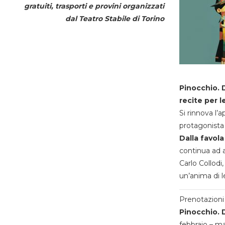
gratuiti, trasporti e provini organizzati
dal
Teatro Stabile di Torino
Pinocchio. D
recite per l
Si rinnova l’
protagonista 
Dalla favola
continua ad a
Carlo Collodi,
un’anima di l
Prenotazioni 
Pinocchio. D
febbraio – m