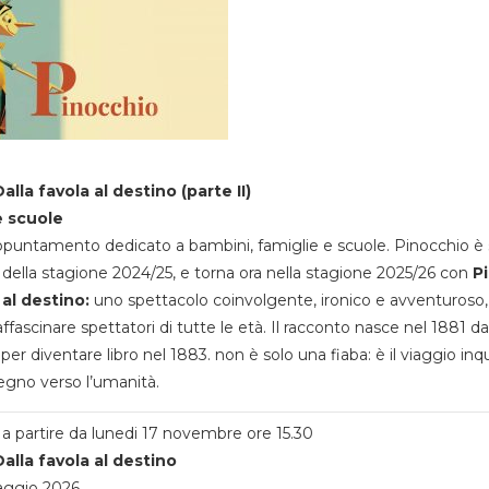
alla favola al destino (parte II)
e scuole
appuntamento dedicato a bambini, famiglie e scuole. Pinocchio è 
della stagione 2024/25, e torna ora nella stagione 2025/26 con
P
 al destino:
uno spettacolo coinvolgente, ironico e avventuroso
ffascinare spettatori di tutte le età. Il racconto nasce nel 1881 da
 per diventare libro nel 1883. non è solo una fiaba: è il viaggio inq
egno verso l’umanità.
a partire da lunedi 17 novembre ore 15.30
alla favola al destino
aggio 2026