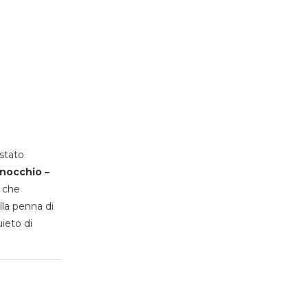
stato
inocchio –
, che
lla penna di
uieto di