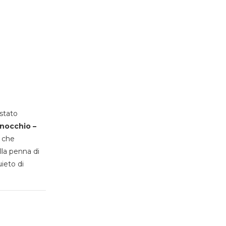
stato
inocchio –
, che
lla penna di
uieto di