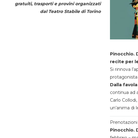
gratuiti, trasporti e provini organizzati
dal
Teatro Stabile di Torino
Pinocchio. D
recite per l
Si rinnova l’
protagonista 
Dalla favola
continua ad a
Carlo Collodi,
un’anima di l
Prenotazioni 
Pinocchio. D
febbraio – m