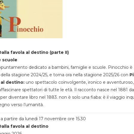
alla favola al destino (parte II)
e scuole
appuntamento dedicato a bambini, famiglie e scuole. Pinocchio è 
della stagione 2024/25, e torna ora nella stagione 2025/26 con
P
 al destino:
uno spettacolo coinvolgente, ironico e avventuroso
ffascinare spettatori di tutte le età. Il racconto nasce nel 1881 da
 per diventare libro nel 1883. non è solo una fiaba: è il viaggio inq
egno verso l’umanità.
a partire da lunedi 17 novembre ore 15.30
alla favola al destino
aggio 2026