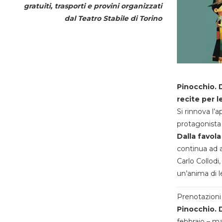
gratuiti, trasporti e provini organizzati
dal
Teatro Stabile di Torino
Pinocchio. D
recite per l
Si rinnova l’
protagonista 
Dalla favola
continua ad a
Carlo Collodi,
un’anima di l
Prenotazioni 
Pinocchio. D
febbraio – m