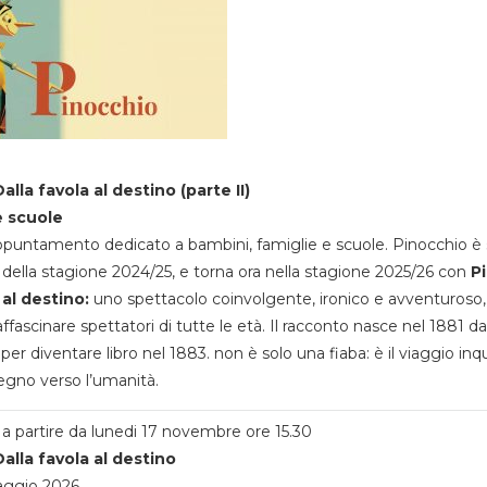
alla favola al destino (parte II)
e scuole
appuntamento dedicato a bambini, famiglie e scuole. Pinocchio è 
della stagione 2024/25, e torna ora nella stagione 2025/26 con
P
 al destino:
uno spettacolo coinvolgente, ironico e avventuroso
ffascinare spettatori di tutte le età. Il racconto nasce nel 1881 da
 per diventare libro nel 1883. non è solo una fiaba: è il viaggio inq
egno verso l’umanità.
a partire da lunedi 17 novembre ore 15.30
alla favola al destino
aggio 2026