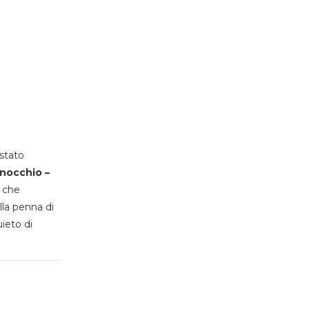
stato
inocchio –
, che
lla penna di
uieto di