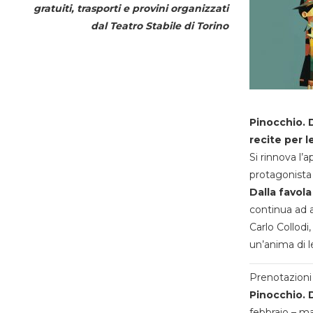
gratuiti, trasporti e provini organizzati
dal
Teatro Stabile di Torino
Pinocchio. D
recite per l
Si rinnova l’
protagonista 
Dalla favola
continua ad a
Carlo Collodi,
un’anima di l
Prenotazioni 
Pinocchio. D
febbraio – m