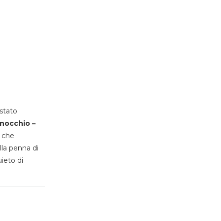
stato
inocchio –
, che
lla penna di
uieto di