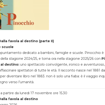
alla favola al destino (parte II)
e scuole
appuntamento dedicato a bambini, famiglie e scuole. Pinocchio è 
della stagione 2024/25, e torna ora nella stagione 2025/26 con
P
 al destino:
uno spettacolo coinvolgente, ironico e avventuroso
ffascinare spettatori di tutte le età. Il racconto nasce nel 1881 da
 per diventare libro nel 1883. non è solo una fiaba: è il viaggio inq
egno verso l’umanità.
a partire da lunedi 17 novembre ore 15.30
alla favola al destino
aggio 2026