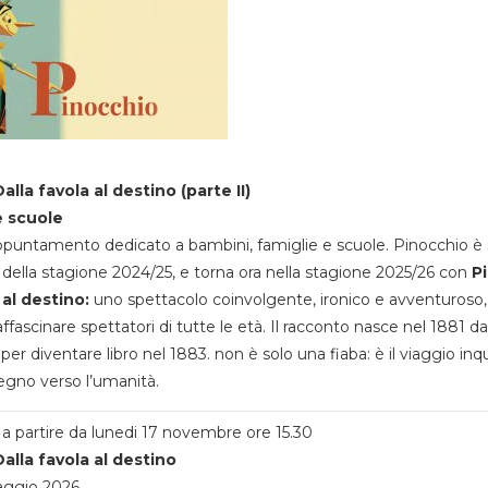
alla favola al destino (parte II)
e scuole
appuntamento dedicato a bambini, famiglie e scuole. Pinocchio è 
della stagione 2024/25, e torna ora nella stagione 2025/26 con
P
 al destino:
uno spettacolo coinvolgente, ironico e avventuroso
ffascinare spettatori di tutte le età. Il racconto nasce nel 1881 da
 per diventare libro nel 1883. non è solo una fiaba: è il viaggio inq
egno verso l’umanità.
a partire da lunedi 17 novembre ore 15.30
alla favola al destino
aggio 2026