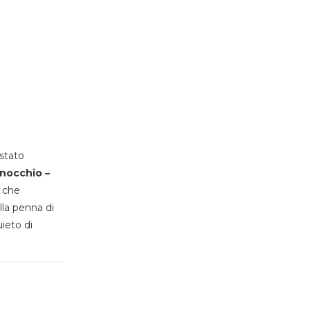
stato
inocchio –
, che
lla penna di
uieto di