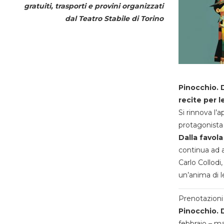
gratuiti, trasporti e provini organizzati
dal
Teatro Stabile di Torino
Pinocchio. D
recite per l
Si rinnova l’
protagonista 
Dalla favola
continua ad a
Carlo Collodi,
un’anima di l
Prenotazioni 
Pinocchio. D
febbraio – m