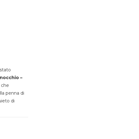
stato
inocchio –
, che
lla penna di
uieto di