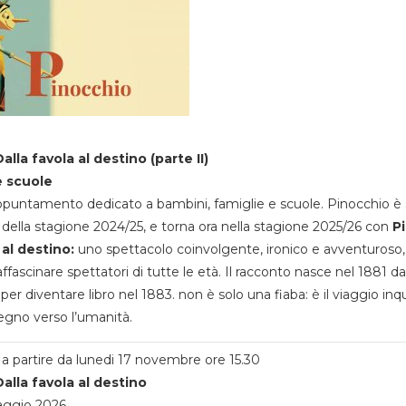
alla favola al destino (parte II)
e scuole
appuntamento dedicato a bambini, famiglie e scuole. Pinocchio è 
della stagione 2024/25, e torna ora nella stagione 2025/26 con
P
 al destino:
uno spettacolo coinvolgente, ironico e avventuroso
ffascinare spettatori di tutte le età. Il racconto nasce nel 1881 da
 per diventare libro nel 1883. non è solo una fiaba: è il viaggio inq
egno verso l’umanità.
a partire da lunedi 17 novembre ore 15.30
alla favola al destino
aggio 2026