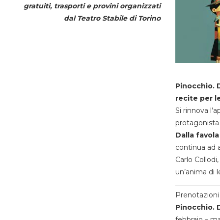
gratuiti, trasporti e provini organizzati
dal
Teatro Stabile di Torino
Pinocchio. D
recite per l
Si rinnova l’
protagonista 
Dalla favola
continua ad a
Carlo Collodi,
un’anima di l
Prenotazioni 
Pinocchio. D
febbraio – m