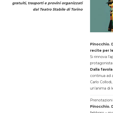
gratuiti, trasporti e provini organizzati
dal
Teatro Stabile di Torino
Pinocchio. D
recite per l
Si rinnova l’
protagonista 
Dalla favola
continua ad a
Carlo Collodi,
un’anima di l
Prenotazioni 
Pinocchio. D
febbraio – m