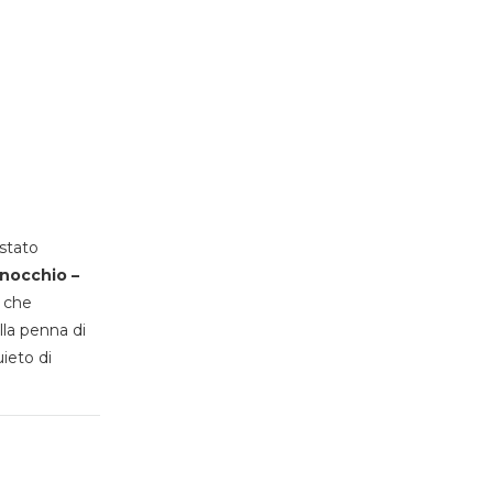
stato
inocchio –
, che
lla penna di
uieto di