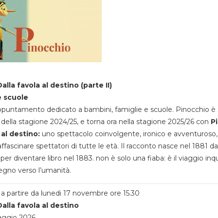
alla favola al destino (parte II)
e scuole
appuntamento dedicato a bambini, famiglie e scuole. Pinocchio è 
della stagione 2024/25, e torna ora nella stagione 2025/26 con
P
 al destino:
uno spettacolo coinvolgente, ironico e avventuroso
ffascinare spettatori di tutte le età. Il racconto nasce nel 1881 da
 per diventare libro nel 1883. non è solo una fiaba: è il viaggio inq
egno verso l’umanità.
a partire da lunedi 17 novembre ore 15.30
alla favola al destino
aggio 2026