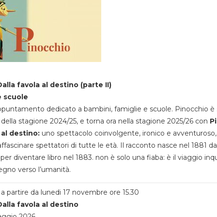
alla favola al destino (parte II)
e scuole
appuntamento dedicato a bambini, famiglie e scuole. Pinocchio è 
della stagione 2024/25, e torna ora nella stagione 2025/26 con
P
 al destino:
uno spettacolo coinvolgente, ironico e avventuroso
ffascinare spettatori di tutte le età. Il racconto nasce nel 1881 da
 per diventare libro nel 1883. non è solo una fiaba: è il viaggio inq
egno verso l’umanità.
a partire da lunedi 17 novembre ore 15.30
alla favola al destino
aggio 2026