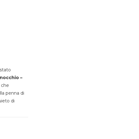
stato
inocchio –
, che
lla penna di
uieto di