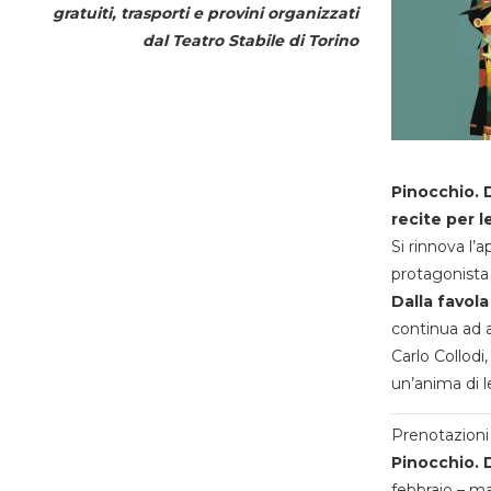
gratuiti, trasporti e provini organizzati
dal
Teatro Stabile di Torino
Pinocchio. D
recite per l
Si rinnova l’
protagonista 
Dalla favola
continua ad a
Carlo Collodi,
un’anima di l
Prenotazioni 
Pinocchio. D
febbraio – m