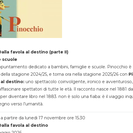
alla favola al destino (parte II)
e scuole
appuntamento dedicato a bambini, famiglie e scuole. Pinocchio è 
della stagione 2024/25, e torna ora nella stagione 2025/26 con
P
 al destino:
uno spettacolo coinvolgente, ironico e avventuroso
ffascinare spettatori di tutte le età. Il racconto nasce nel 1881 da
 per diventare libro nel 1883. non è solo una fiaba: è il viaggio inq
egno verso l’umanità.
a partire da lunedi 17 novembre ore 15.30
alla favola al destino
aggio 2026