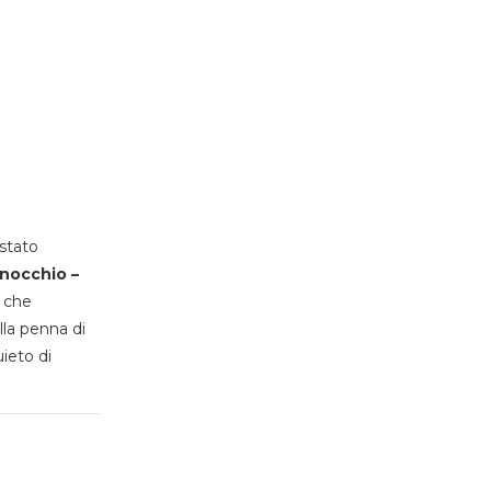
stato
inocchio –
, che
lla penna di
uieto di