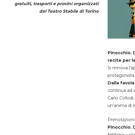
gratuiti, trasporti e provini organizzati
dal
Teatro Stabile di Torino
Pinocchio. D
recite per l
Si rinnova l’
protagonista 
Dalla favola
continua ad a
Carlo Collodi,
un’anima di l
Prenotazioni 
Pinocchio. D
febbraio – m