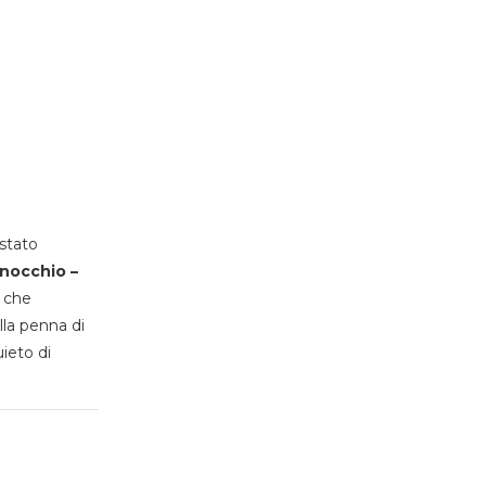
stato
inocchio –
, che
lla penna di
uieto di