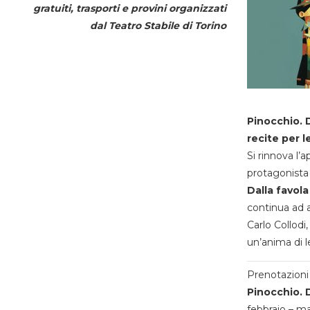
gratuiti, trasporti e provini organizzati
dal
Teatro Stabile di Torino
Pinocchio. D
recite per l
Si rinnova l’
protagonista 
Dalla favola
continua ad a
Carlo Collodi,
un’anima di l
Prenotazioni 
Pinocchio. D
febbraio – m