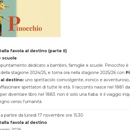
alla favola al destino (parte II)
e scuole
appuntamento dedicato a bambini, famiglie e scuole. Pinocchio è 
della stagione 2024/25, e torna ora nella stagione 2025/26 con
P
 al destino:
uno spettacolo coinvolgente, ironico e avventuroso
ffascinare spettatori di tutte le età. Il racconto nasce nel 1881 da
 per diventare libro nel 1883. non è solo una fiaba: è il viaggio inq
egno verso l’umanità.
a partire da lunedi 17 novembre ore 15.30
alla favola al destino
aggio 2026