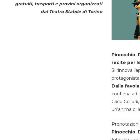
gratuiti, trasporti e provini organizzati
dal
Teatro Stabile di Torino
Pinocchio. D
recite per l
Si rinnova l’
protagonista 
Dalla favola
continua ad a
Carlo Collodi,
un’anima di l
Prenotazioni 
Pinocchio. D
febbraio – m