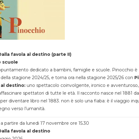
alla favola al destino (parte II)
e scuole
appuntamento dedicato a bambini, famiglie e scuole. Pinocchio è 
della stagione 2024/25, e torna ora nella stagione 2025/26 con
P
 al destino:
uno spettacolo coinvolgente, ironico e avventuroso
ffascinare spettatori di tutte le età. Il racconto nasce nel 1881 da
 per diventare libro nel 1883. non è solo una fiaba: è il viaggio inq
egno verso l’umanità.
a partire da lunedi 17 novembre ore 15.30
alla favola al destino
aggio 2026