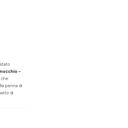
stato
inocchio –
, che
lla penna di
uieto di