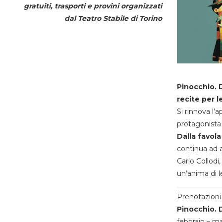
gratuiti, trasporti e provini organizzati
dal
Teatro Stabile di Torino
Pinocchio. D
recite per l
Si rinnova l’
protagonista 
Dalla favola
continua ad a
Carlo Collodi,
un’anima di l
Prenotazioni 
Pinocchio. D
febbraio – m