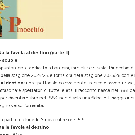
alla favola al destino (parte II)
e scuole
appuntamento dedicato a bambini, famiglie e scuole. Pinocchio è 
della stagione 2024/25, e torna ora nella stagione 2025/26 con
P
 al destino:
uno spettacolo coinvolgente, ironico e avventuroso
ffascinare spettatori di tutte le età. Il racconto nasce nel 1881 da
 per diventare libro nel 1883. non è solo una fiaba: è il viaggio inq
egno verso l’umanità.
a partire da lunedi 17 novembre ore 15.30
alla favola al destino
aggio 2026