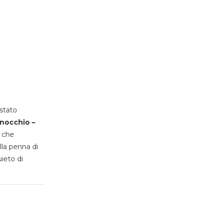
stato
inocchio –
, che
lla penna di
uieto di