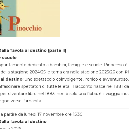
alla favola al destino (parte II)
e scuole
appuntamento dedicato a bambini, famiglie e scuole. Pinocchio è 
della stagione 2024/25, e torna ora nella stagione 2025/26 con
P
 al destino:
uno spettacolo coinvolgente, ironico e avventuroso
ffascinare spettatori di tutte le età. Il racconto nasce nel 1881 da
 per diventare libro nel 1883. non è solo una fiaba: è il viaggio inq
egno verso l’umanità.
a partire da lunedi 17 novembre ore 15.30
alla favola al destino
aggio 2026