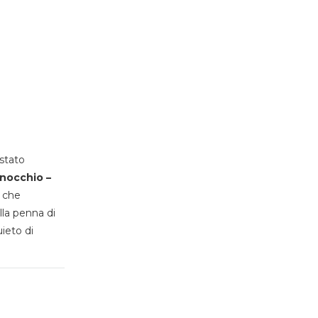
stato
inocchio –
, che
lla penna di
uieto di