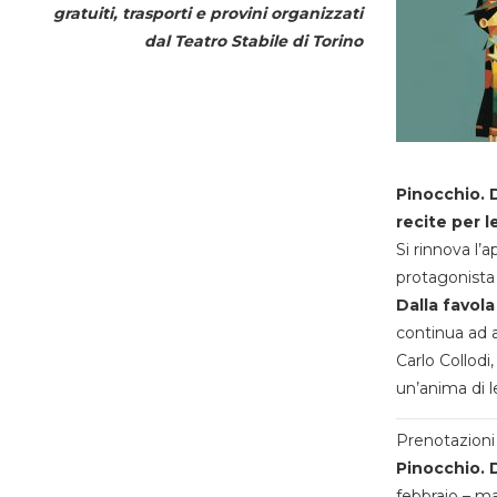
gratuiti, trasporti e provini organizzati
dal
Teatro Stabile di Torino
Pinocchio. D
recite per l
Si rinnova l’
protagonista 
Dalla favola
continua ad a
Carlo Collodi,
un’anima di l
Prenotazioni 
Pinocchio. D
febbraio – m