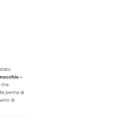
stato
inocchio –
, che
lla penna di
uieto di