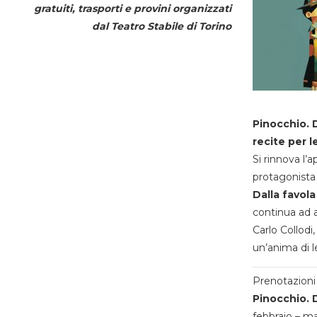
gratuiti, trasporti e provini organizzati
dal
Teatro Stabile di Torino
Pinocchio. D
recite per l
Si rinnova l’
protagonista 
Dalla favola
continua ad a
Carlo Collodi,
un’anima di l
Prenotazioni 
Pinocchio. D
febbraio – m