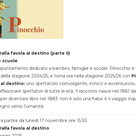
alla favola al destino (parte II)
e scuole
appuntamento dedicato a bambini, famiglie e scuole. Pinocchio è 
della stagione 2024/25, e torna ora nella stagione 2025/26 con
P
 al destino:
uno spettacolo coinvolgente, ironico e avventuroso
ffascinare spettatori di tutte le età. Il racconto nasce nel 1881 da
 per diventare libro nel 1883. non è solo una fiaba: è il viaggio inq
egno verso l’umanità.
a partire da lunedi 17 novembre ore 15.30
alla favola al destino
aggio 2026