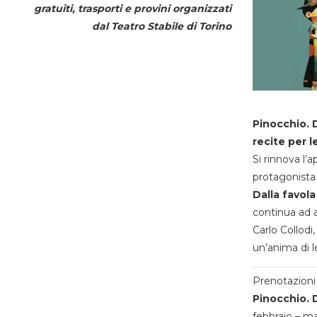
gratuiti, trasporti e provini organizzati
dal
Teatro Stabile di Torino
Pinocchio. D
recite per l
Si rinnova l’
protagonista 
Dalla favola
continua ad a
Carlo Collodi,
un’anima di l
Prenotazioni 
Pinocchio. D
febbraio – m