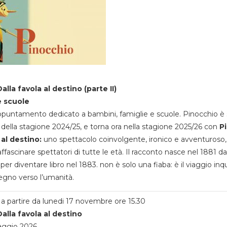
alla favola al destino (parte II)
e scuole
appuntamento dedicato a bambini, famiglie e scuole. Pinocchio è 
della stagione 2024/25, e torna ora nella stagione 2025/26 con
P
 al destino:
uno spettacolo coinvolgente, ironico e avventuroso
ffascinare spettatori di tutte le età. Il racconto nasce nel 1881 da
 per diventare libro nel 1883. non è solo una fiaba: è il viaggio inq
egno verso l’umanità.
a partire da lunedi 17 novembre ore 15.30
alla favola al destino
aggio 2026