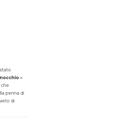
stato
inocchio –
, che
lla penna di
uieto di