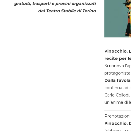
gratuiti, trasporti e provini organizzati
dal
Teatro Stabile di Torino
Pinocchio. D
recite per l
Si rinnova l’
protagonista 
Dalla favola
continua ad a
Carlo Collodi,
un’anima di l
Prenotazioni 
Pinocchio. D
febbraio – m