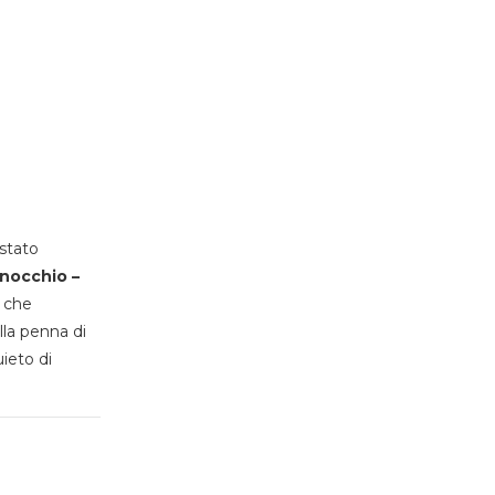
stato
inocchio –
, che
lla penna di
uieto di