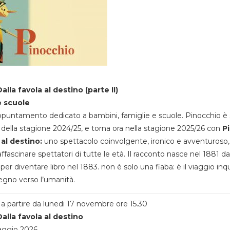
alla favola al destino (parte II)
e scuole
appuntamento dedicato a bambini, famiglie e scuole. Pinocchio è 
della stagione 2024/25, e torna ora nella stagione 2025/26 con
P
 al destino:
uno spettacolo coinvolgente, ironico e avventuroso
ffascinare spettatori di tutte le età. Il racconto nasce nel 1881 da
 per diventare libro nel 1883. non è solo una fiaba: è il viaggio inq
egno verso l’umanità.
a partire da lunedi 17 novembre ore 15.30
alla favola al destino
aggio 2026