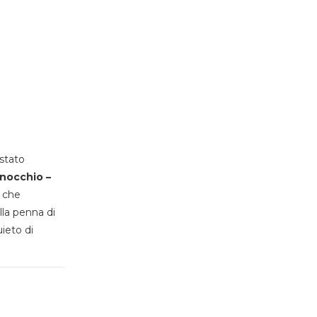
stato
inocchio –
, che
lla penna di
uieto di