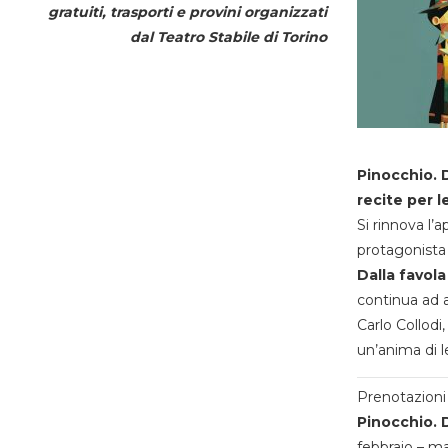
gratuiti, trasporti e provini organizzati
dal
Teatro Stabile di Torino
Pinocchio. D
recite per l
Si rinnova l’
protagonista 
Dalla favola
continua ad a
Carlo Collodi,
un’anima di l
Prenotazioni 
Pinocchio. D
febbraio – m