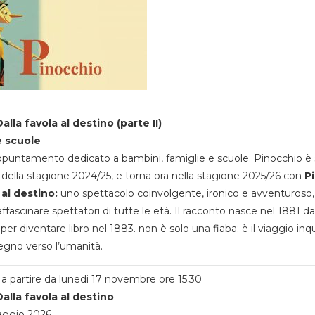
alla favola al destino (parte II)
e scuole
appuntamento dedicato a bambini, famiglie e scuole. Pinocchio è 
della stagione 2024/25, e torna ora nella stagione 2025/26 con
P
 al destino:
uno spettacolo coinvolgente, ironico e avventuroso
ffascinare spettatori di tutte le età. Il racconto nasce nel 1881 da
 per diventare libro nel 1883. non è solo una fiaba: è il viaggio inq
egno verso l’umanità.
a partire da lunedi 17 novembre ore 15.30
alla favola al destino
aggio 2026