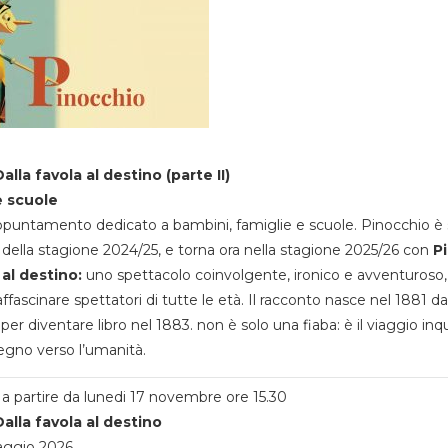
alla favola al destino (parte II)
e scuole
appuntamento dedicato a bambini, famiglie e scuole. Pinocchio è 
della stagione 2024/25, e torna ora nella stagione 2025/26 con
P
 al destino:
uno spettacolo coinvolgente, ironico e avventuroso
ffascinare spettatori di tutte le età. Il racconto nasce nel 1881 da
 per diventare libro nel 1883. non è solo una fiaba: è il viaggio inq
egno verso l’umanità.
a partire da lunedi 17 novembre ore 15.30
alla favola al destino
aggio 2026