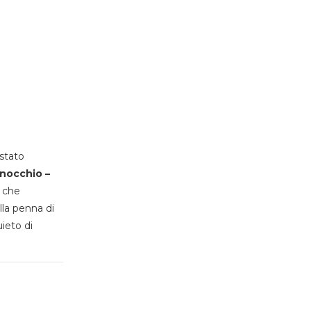
stato
inocchio –
, che
lla penna di
uieto di