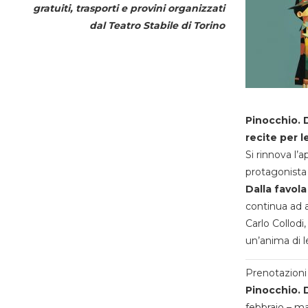
gratuiti, trasporti e provini organizzati
dal
Teatro Stabile di Torino
Pinocchio. D
recite per l
Si rinnova l’
protagonista 
Dalla favola
continua ad a
Carlo Collodi,
un’anima di l
Prenotazioni 
Pinocchio. D
febbraio – m