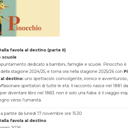
alla favola al destino (parte II)
e scuole
appuntamento dedicato a bambini, famiglie e scuole. Pinocchio è 
della stagione 2024/25, e torna ora nella stagione 2025/26 con
P
 al destino:
uno spettacolo coinvolgente, ironico e avventuroso
ffascinare spettatori di tutte le età. Il racconto nasce nel 1881 da
 per diventare libro nel 1883. non è solo una fiaba: è il viaggio inq
egno verso l’umanità.
a partire da lunedi 17 novembre ore 15.30
alla favola al destino
aggio 2026