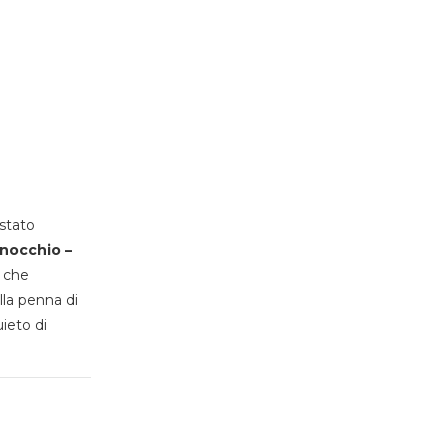
stato
inocchio –
, che
lla penna di
uieto di