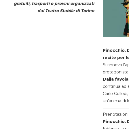
gratuiti, trasporti e provini organizzati
dal
Teatro Stabile di Torino
Pinocchio. D
recite per l
Si rinnova l’
protagonista 
Dalla favola
continua ad a
Carlo Collodi,
un’anima di l
Prenotazioni 
Pinocchio. D
febbraio – m