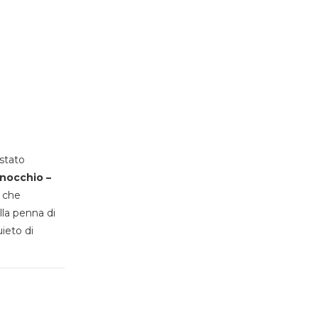
stato
inocchio –
, che
lla penna di
uieto di