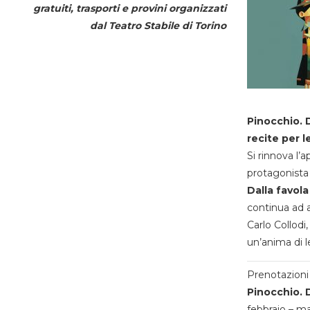
gratuiti, trasporti e provini organizzati
dal
Teatro Stabile di Torino
Pinocchio. D
recite per l
Si rinnova l’
protagonista 
Dalla favola
continua ad a
Carlo Collodi,
un’anima di l
Prenotazioni 
Pinocchio. D
febbraio – m