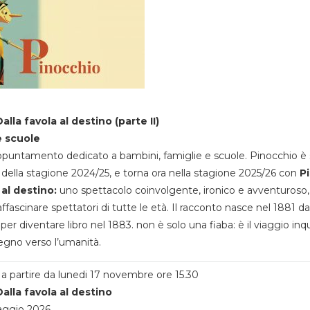
alla favola al destino (parte II)
e scuole
appuntamento dedicato a bambini, famiglie e scuole. Pinocchio è 
della stagione 2024/25, e torna ora nella stagione 2025/26 con
P
 al destino:
uno spettacolo coinvolgente, ironico e avventuroso
ffascinare spettatori di tutte le età. Il racconto nasce nel 1881 da
 per diventare libro nel 1883. non è solo una fiaba: è il viaggio inq
egno verso l’umanità.
a partire da lunedi 17 novembre ore 15.30
alla favola al destino
aggio 2026