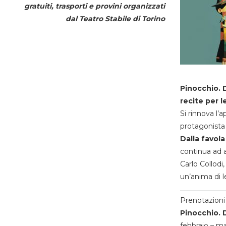
gratuiti, trasporti e provini organizzati
dal
Teatro Stabile di Torino
Pinocchio. D
recite per l
Si rinnova l’
protagonista 
Dalla favola
continua ad a
Carlo Collodi,
un’anima di l
Prenotazioni 
Pinocchio. D
febbraio – m