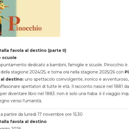
alla favola al destino (parte II)
e scuole
appuntamento dedicato a bambini, famiglie e scuole. Pinocchio è 
della stagione 2024/25, e torna ora nella stagione 2025/26 con
P
 al destino:
uno spettacolo coinvolgente, ironico e avventuroso
ffascinare spettatori di tutte le età. Il racconto nasce nel 1881 da
 per diventare libro nel 1883. non è solo una fiaba: è il viaggio inq
egno verso l’umanità.
a partire da lunedi 17 novembre ore 15.30
alla favola al destino
aggio 2026