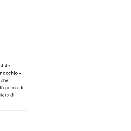
stato
inocchio –
, che
lla penna di
uieto di