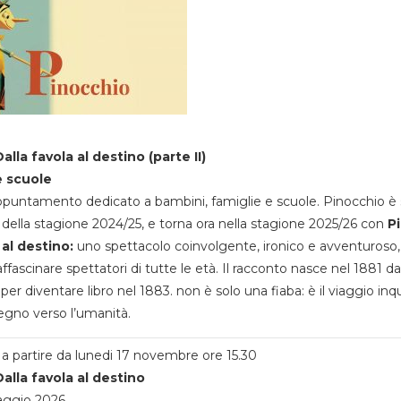
alla favola al destino (parte II)
e scuole
appuntamento dedicato a bambini, famiglie e scuole. Pinocchio è 
della stagione 2024/25, e torna ora nella stagione 2025/26 con
P
 al destino:
uno spettacolo coinvolgente, ironico e avventuroso
ffascinare spettatori di tutte le età. Il racconto nasce nel 1881 da
 per diventare libro nel 1883. non è solo una fiaba: è il viaggio inq
egno verso l’umanità.
a partire da lunedi 17 novembre ore 15.30
alla favola al destino
aggio 2026