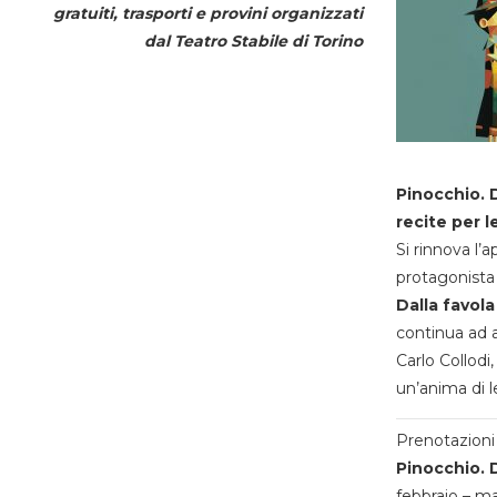
gratuiti, trasporti e provini organizzati
dal
Teatro Stabile di Torino
Pinocchio. D
recite per l
Si rinnova l’
protagonista 
Dalla favola
continua ad a
Carlo Collodi,
un’anima di l
Prenotazioni 
Pinocchio. D
febbraio – m