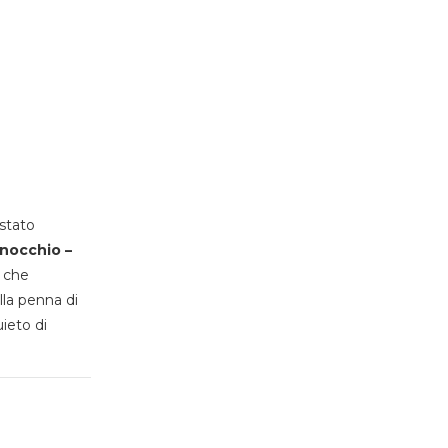
stato
inocchio –
, che
lla penna di
uieto di