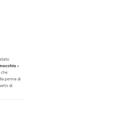
stato
inocchio –
, che
lla penna di
uieto di