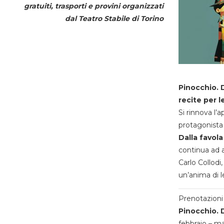
gratuiti, trasporti e provini organizzati
dal
Teatro Stabile di Torino
Pinocchio. D
recite per l
Si rinnova l’
protagonista 
Dalla favola
continua ad a
Carlo Collodi,
un’anima di l
Prenotazioni 
Pinocchio. D
febbraio – m