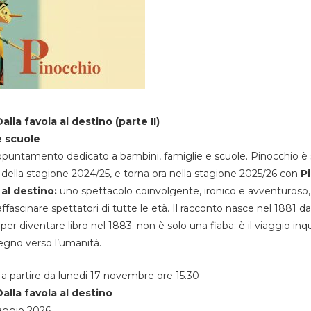
alla favola al destino (parte II)
e scuole
appuntamento dedicato a bambini, famiglie e scuole. Pinocchio è 
della stagione 2024/25, e torna ora nella stagione 2025/26 con
P
 al destino:
uno spettacolo coinvolgente, ironico e avventuroso
ffascinare spettatori di tutte le età. Il racconto nasce nel 1881 da
 per diventare libro nel 1883. non è solo una fiaba: è il viaggio inq
egno verso l’umanità.
a partire da lunedi 17 novembre ore 15.30
alla favola al destino
aggio 2026